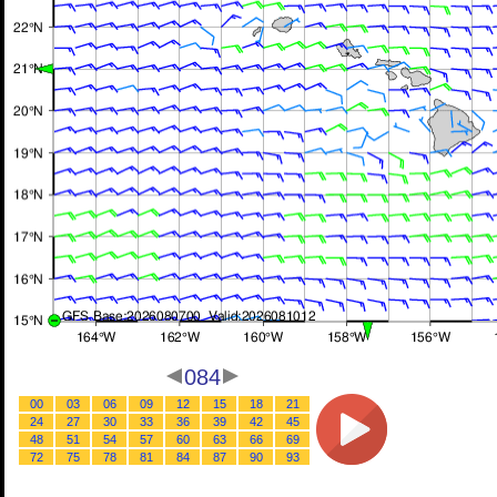
084
00
03
06
09
12
15
18
21
24
27
30
33
36
39
42
45
48
51
54
57
60
63
66
69
72
75
78
81
84
87
90
93