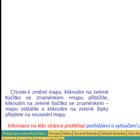
Chcete-li změnit mapu, kliknutím na zelené
tlačítko se znaménkem +mapu přiblížíte,
kliknutím na zelené tlačítko se znaménkem –
mapu oddálíte a kliknutím na zelené šipky
přejdete na sousední mapy.
Informace na této stránce podléhají
prohlášení o vyloučení 
Počasí pro námořní účely :
Evropa
Afrika
Severní Amerika
Střední Amerika
Jižní A
Oceánie
Austrálie
Indický oceán
Jiné