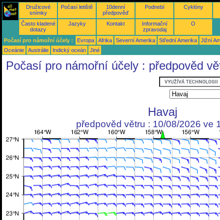
Družicové
Počasí letiště
10denní
Podnebí
Cyklóny
snímky
předpověď
Často kladené
Jazyky
Kontakt
Informační
O
dotazy
zpravodaj
Počasí pro námořní účely :
Evropa
Afrika
Severní Amerika
Střední Amerika
Jižní A
Oceánie
Austrálie
Indický oceán
Jiné
Počasí pro námořní účely : předpověd vě
Havaj
předpověd větru : 10/08/2026 ve