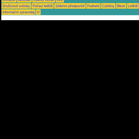
Družicové snímky
Počasí letiště
10denní předpověď
Podnebí
Cyklóny
Blesk
Letiště
Informační zpravodaj
O