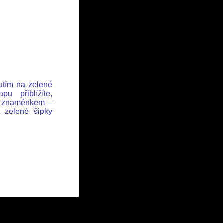
nutím na zelené
u přiblížíte,
se znaménkem –
a zelené šipky