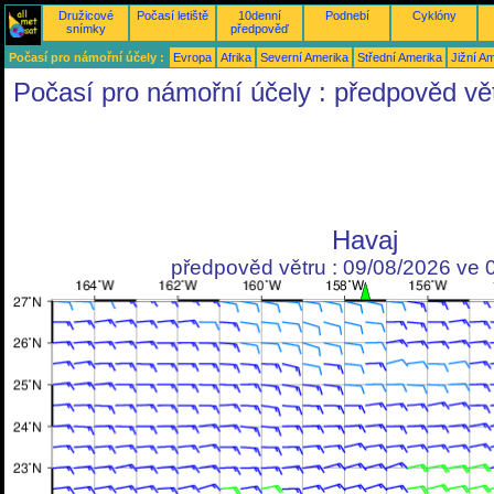
Družicové
Počasí letiště
10denní
Podnebí
Cyklóny
snímky
předpověď
Počasí pro námořní účely :
Evropa
Afrika
Severní Amerika
Střední Amerika
Jižní A
Počasí pro námořní účely : předpověd vě
Havaj
předpověd větru : 09/08/2026 ve