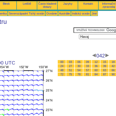
Blesk
Letiště
Často kladené
Jazyky
Kontakt
Informační
dotazy
zpravodaj
merika
Severozápadní Tichý oceán
Oceánie
Austrálie
Indický oceán
Jiné
tru
042
 00 UTC
00
03
06
09
12
15
18
24
27
30
33
36
39
42
48
51
54
57
60
63
66
72
75
78
81
84
87
90