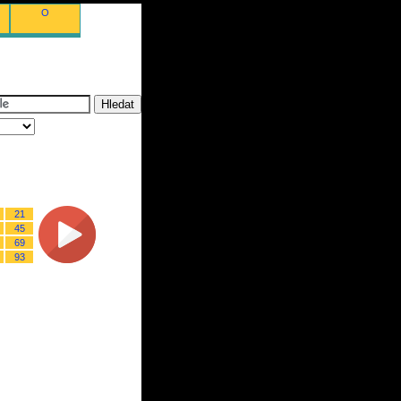
O
21
45
69
93