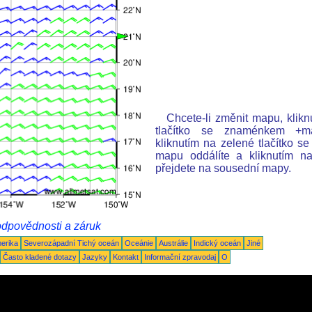
Chcete-li změnit mapu, klik
tlačítko se znaménkem +map
kliknutím na zelené tlačítko 
mapu oddálíte a kliknutím n
přejdete na sousední mapy.
odpovědnosti a záruk
merika
Severozápadní Tichý oceán
Oceánie
Austrálie
Indický oceán
Jiné
Často kladené dotazy
Jazyky
Kontakt
Informační zpravodaj
O