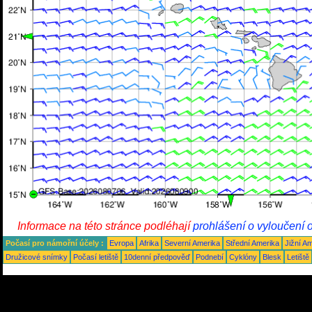
Informace na této stránce podléhají
prohlášení o vyloučení 
Počasí pro námořní účely :
Evropa
Afrika
Severní Amerika
Střední Amerika
Jižní A
Družicové snímky
Počasí letiště
10denní předpověď
Podnebí
Cyklóny
Blesk
Letiště