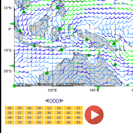
000
00
03
06
09
12
15
18
21
24
27
30
33
36
39
42
45
48
51
54
57
60
63
66
69
72
75
78
81
84
87
90
93