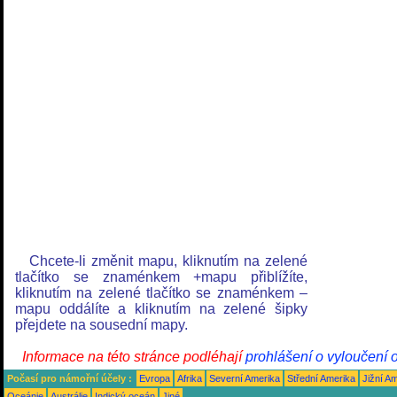
Chcete-li změnit mapu, kliknutím na zelené
tlačítko se znaménkem +mapu přiblížíte,
kliknutím na zelené tlačítko se znaménkem –
mapu oddálíte a kliknutím na zelené šipky
přejdete na sousední mapy.
Informace na této stránce podléhají
prohlášení o vyloučení 
Počasí pro námořní účely :
Evropa
Afrika
Severní Amerika
Střední Amerika
Jižní A
Oceánie
Austrálie
Indický oceán
Jiné