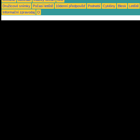
Družicové snímky
Počasí letiště
10denní předpověď
Podnebí
Cyklóny
Blesk
Letiště
Informační zpravodaj
O