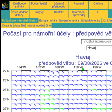
Družicové
Počasí letiště
10denní
Podnebí
Cyklóny
snímky
předpověď
Často kladené
Jazyky
Kontakt
Informační
O
dotazy
zpravodaj
Počasí pro námořní účely :
Evropa
Afrika
Severní Amerika
Střední Amerika
Jižní A
Oceánie
Austrálie
Indický oceán
Jiné
Počasí pro námořní účely : předpověd vě
Havaj
předpověd větru : 09/08/2026 ve