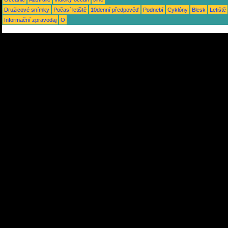
Družicové snímky
Počasí letiště
10denní předpověď
Podnebí
Cyklóny
Blesk
Letiště
Informační zpravodaj
O