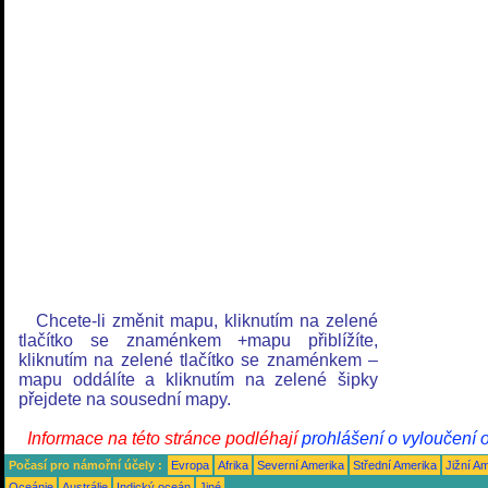
Chcete-li změnit mapu, kliknutím na zelené
tlačítko se znaménkem +mapu přiblížíte,
kliknutím na zelené tlačítko se znaménkem –
mapu oddálíte a kliknutím na zelené šipky
přejdete na sousední mapy.
Informace na této stránce podléhají
prohlášení o vyloučení 
Počasí pro námořní účely :
Evropa
Afrika
Severní Amerika
Střední Amerika
Jižní A
Oceánie
Austrálie
Indický oceán
Jiné