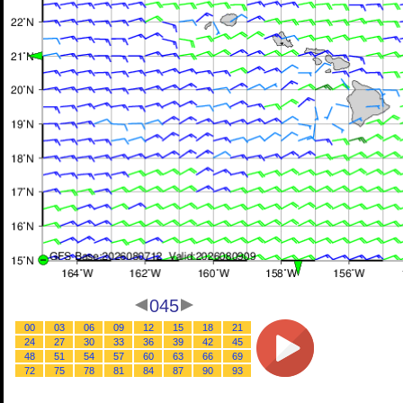
045
00
03
06
09
12
15
18
21
24
27
30
33
36
39
42
45
48
51
54
57
60
63
66
69
72
75
78
81
84
87
90
93