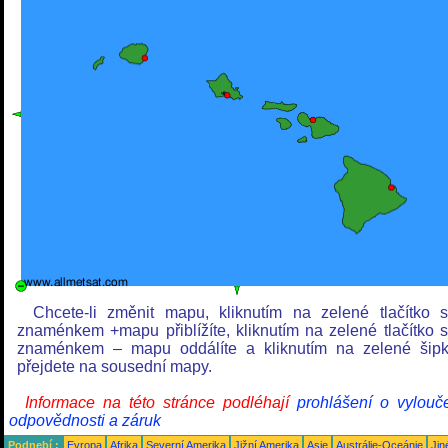
Chcete-li změnit mapu, kliknutím na zelené tlačítko 
znaménkem +mapu přiblížíte, kliknutím na zelené tlačítko 
znaménkem – mapu oddálíte a kliknutím na zelené šip
přejdete na sousední mapy.
Informace na této stránce podléhají
prohlášení o vylouč
odpovědnosti a záruk
Podnebí :
Evropa
Afrika
Severní Amerika
Jižní Amerika
Asie
Austrálie-Oceánie
Jin