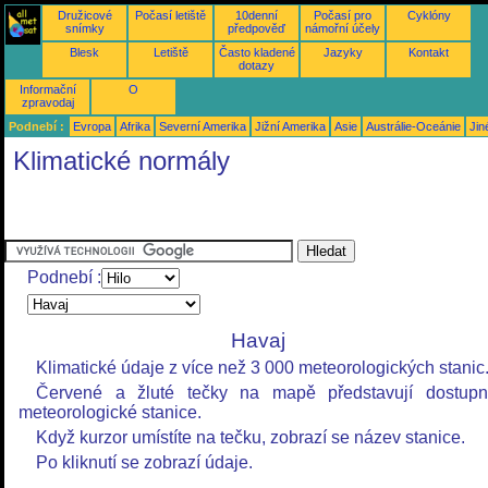
Družicové
Počasí letiště
10denní
Počasí pro
Cyklóny
snímky
předpověď
námořní účely
Blesk
Letiště
Často kladené
Jazyky
Kontakt
dotazy
Informační
O
zpravodaj
Podnebí :
Evropa
Afrika
Severní Amerika
Jižní Amerika
Asie
Austrálie-Oceánie
Jin
Klimatické normály
Podnebí :
Havaj
Klimatické údaje z více než 3 000 meteorologických stanic
Červené a žluté tečky na mapě představují dostup
meteorologické stanice.
Když kurzor umístíte na tečku, zobrazí se název stanice.
Po kliknutí se zobrazí údaje.