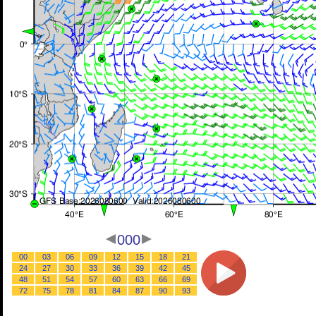
000
00
03
06
09
12
15
18
21
24
27
30
33
36
39
42
45
48
51
54
57
60
63
66
69
72
75
78
81
84
87
90
93