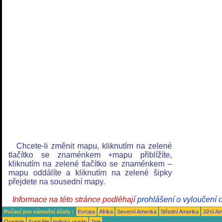
Chcete-li změnit mapu, kliknutím na zelené
tlačítko se znaménkem +mapu přiblížíte,
kliknutím na zelené tlačítko se znaménkem –
mapu oddálíte a kliknutím na zelené šipky
přejdete na sousední mapy.
Informace na této stránce podléhají
prohlášení o vyloučení 
Počasí pro námořní účely :
Evropa
Afrika
Severní Amerika
Střední Amerika
Jižní A
Oceánie
Austrálie
Indický oceán
Jiné