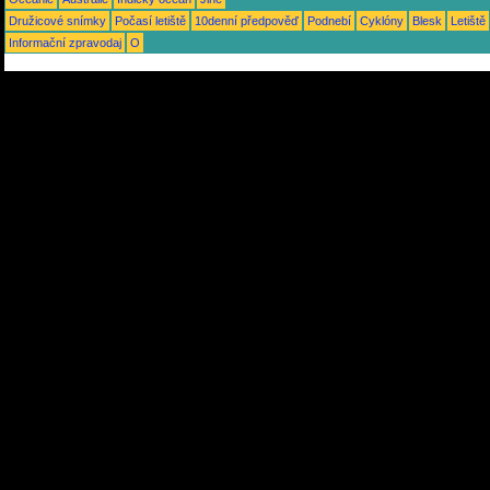
Družicové snímky
Počasí letiště
10denní předpověď
Podnebí
Cyklóny
Blesk
Letiště
Informační zpravodaj
O