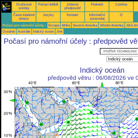
Družicové
Počasí letiště
10denní
Podnebí
Cyklóny
snímky
předpověď
Často kladené
Jazyky
Kontakt
Informační
O
dotazy
zpravodaj
Počasí pro námořní účely :
Evropa
Afrika
Severní Amerika
Střední Amerika
Jižní A
Oceánie
Austrálie
Indický oceán
Jiné
Počasí pro námořní účely : předpověd vě
Indický oceán
předpověd větru : 06/08/2026 ve