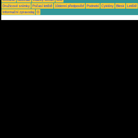
Družicové snímky
Počasí letiště
10denní předpověď
Podnebí
Cyklóny
Blesk
Letiště
Informační zpravodaj
O