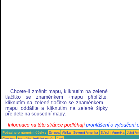
Chcete-li změnit mapu, kliknutím na zelené
tlačítko se znaménkem +mapu přiblížíte,
kliknutím na zelené tlačítko se znaménkem –
mapu oddálíte a kliknutím na zelené šipky
přejdete na sousední mapy.
Informace na této stránce podléhají
prohlášení o vyloučení 
Počasí pro námořní účely :
Evropa
Afrika
Severní Amerika
Střední Amerika
Jižní A
Oceánie
Austrálie
Indický oceán
Jiné