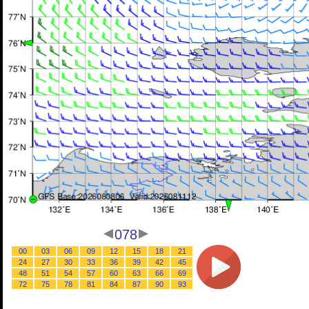
078
00
03
06
09
12
15
18
21
24
27
30
33
36
39
42
45
48
51
54
57
60
63
66
69
72
75
78
81
84
87
90
93