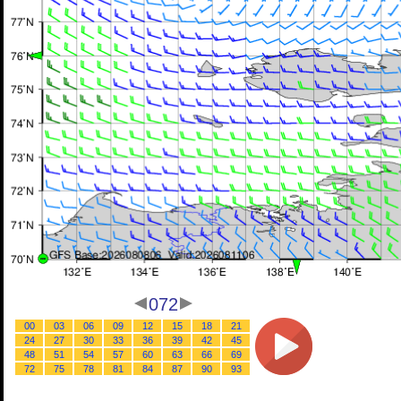
072
00
03
06
09
12
15
18
21
24
27
30
33
36
39
42
45
48
51
54
57
60
63
66
69
72
75
78
81
84
87
90
93