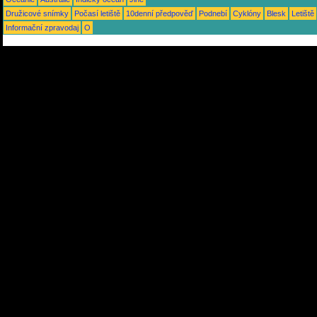
Družicové snímky
Počasí letiště
10denní předpověď
Podnebí
Cyklóny
Blesk
Letiště
Informační zpravodaj
O