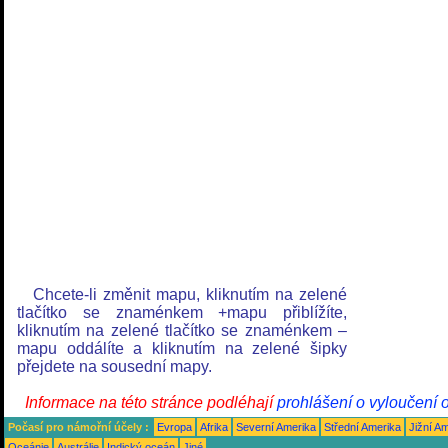
Chcete-li změnit mapu, kliknutím na zelené
tlačítko se znaménkem +mapu přiblížíte,
kliknutím na zelené tlačítko se znaménkem –
mapu oddálíte a kliknutím na zelené šipky
přejdete na sousední mapy.
Informace na této stránce podléhají
prohlášení o vyloučení 
Počasí pro námořní účely :
Evropa
Afrika
Severní Amerika
Střední Amerika
Jižní A
Oceánie
Austrálie
Indický oceán
Jiné