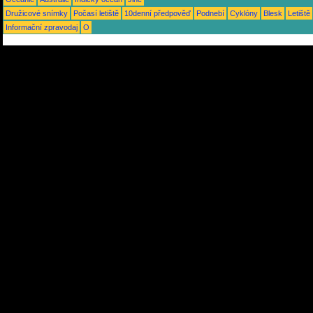
Družicové snímky
Počasí letiště
10denní předpověď
Podnebí
Cyklóny
Blesk
Letiště
Informační zpravodaj
O