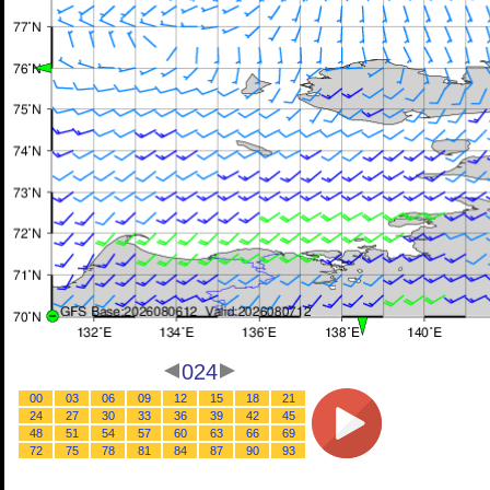
024
00
03
06
09
12
15
18
21
24
27
30
33
36
39
42
45
48
51
54
57
60
63
66
69
72
75
78
81
84
87
90
93