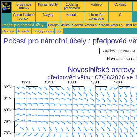
Družicové
Počasí letiště
10denní
Podnebí
Cyklóny
snímky
předpověď
Často kladené
Jazyky
Kontakt
Informační
O
dotazy
zpravodaj
Počasí pro námořní účely :
Evropa
Afrika
Severní Amerika
Střední Amerika
Jižní A
Oceánie
Austrálie
Indický oceán
Jiné
Počasí pro námořní účely : předpověd vě
Novosibiřské ostrovy
předpověd větru : 07/08/2026 ve