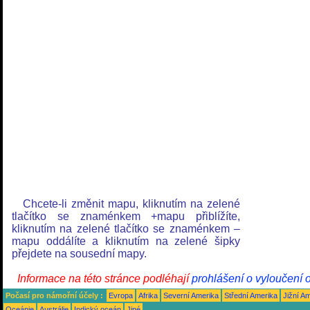
Chcete-li změnit mapu, kliknutím na zelené
tlačítko se znaménkem +mapu přiblížíte,
kliknutím na zelené tlačítko se znaménkem –
mapu oddálíte a kliknutím na zelené šipky
přejdete na sousední mapy.
Informace na této stránce podléhají
prohlášení o vyloučení 
Počasí pro námořní účely :
Evropa
Afrika
Severní Amerika
Střední Amerika
Jižní A
Oceánie
Austrálie
Indický oceán
Jiné