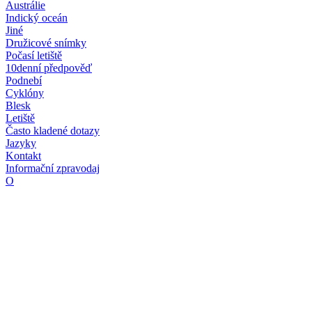
Austrálie
Indický oceán
Jiné
Družicové snímky
Počasí letiště
10denní předpověď
Podnebí
Cyklóny
Blesk
Letiště
Často kladené dotazy
Jazyky
Kontakt
Informační zpravodaj
O