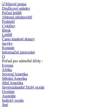
Družicové snímky
Počasí letiště
10denní předpověď
Podnebí
Cyklóny
Blesk
Letiště
Často kladené dotazy
Jazyky
Kontakt
Informační zpravodaj
O
Počasí pro námořní účely :
Evropa
Afrika
Severní Amerika
Střední Amerika
Jižní Amerika
Severozápadní Tichý oceán
Oceánie
Austrálie
Indický oceán
Jiné