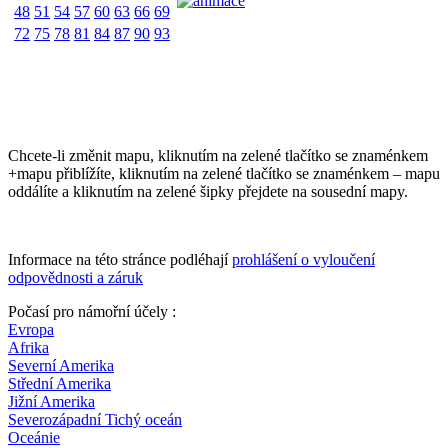
48
51
54
57
60
63
66
69
72
75
78
81
84
87
90
93
Chcete-li změnit mapu, kliknutím na zelené tlačítko se znaménkem
+mapu přiblížíte, kliknutím na zelené tlačítko se znaménkem – mapu
oddálíte a kliknutím na zelené šipky přejdete na sousední mapy.
Informace na této stránce podléhají
prohlášení o vyloučení
odpovědnosti a záruk
Počasí pro námořní účely :
Evropa
Afrika
Severní Amerika
Střední Amerika
Jižní Amerika
Severozápadní Tichý oceán
Oceánie