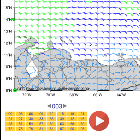
003
00
03
06
09
12
15
18
21
24
27
30
33
36
39
42
45
48
51
54
57
60
63
66
69
72
75
78
81
84
87
90
93