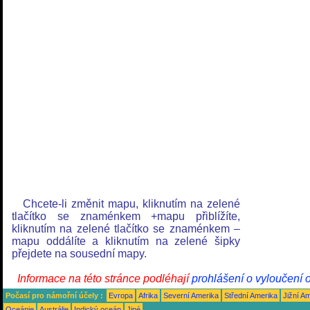
Chcete-li změnit mapu, kliknutím na zelené
tlačítko se znaménkem +mapu přiblížíte,
kliknutím na zelené tlačítko se znaménkem –
mapu oddálíte a kliknutím na zelené šipky
přejdete na sousední mapy.
Informace na této stránce podléhají
prohlášení o vyloučení 
Počasí pro námořní účely :
Evropa
Afrika
Severní Amerika
Střední Amerika
Jižní A
Oceánie
Austrálie
Indický oceán
Jiné