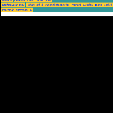
Družicové snímky
Počasí letiště
10denní předpověď
Podnebí
Cyklóny
Blesk
Letiště
Informační zpravodaj
O