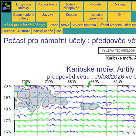
Družicové
Počasí letiště
10denní
Podnebí
Cyklóny
snímky
předpověď
Často kladené
Jazyky
Kontakt
Informační
O
dotazy
zpravodaj
Počasí pro námořní účely :
Evropa
Afrika
Severní Amerika
Střední Amerika
Jižní A
Oceánie
Austrálie
Indický oceán
Jiné
Počasí pro námořní účely : předpověd vě
Karibské moře, Antily
předpověd větru : 09/08/2026 ve