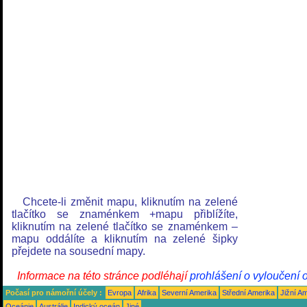
Chcete-li změnit mapu, kliknutím na zelené
tlačítko se znaménkem +mapu přiblížíte,
kliknutím na zelené tlačítko se znaménkem –
mapu oddálíte a kliknutím na zelené šipky
přejdete na sousední mapy.
Informace na této stránce podléhají
prohlášení o vyloučení 
Počasí pro námořní účely :
Evropa
Afrika
Severní Amerika
Střední Amerika
Jižní A
Oceánie
Austrálie
Indický oceán
Jiné