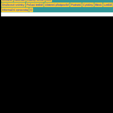
Družicové snímky
Počasí letiště
10denní předpověď
Podnebí
Cyklóny
Blesk
Letiště
Informační zpravodaj
O