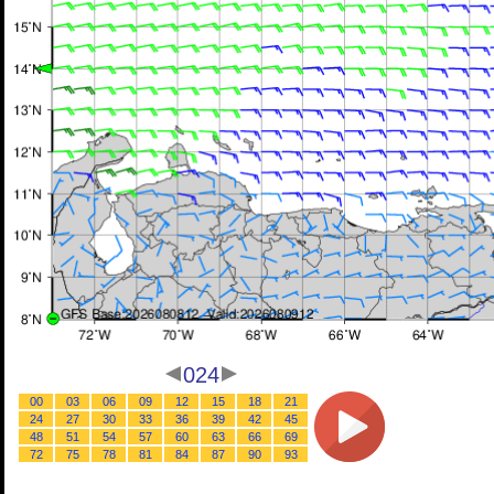
024
00
03
06
09
12
15
18
21
24
27
30
33
36
39
42
45
48
51
54
57
60
63
66
69
72
75
78
81
84
87
90
93