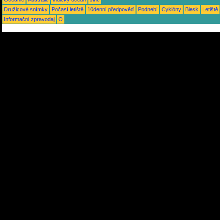
Družicové snímky
Počasí letiště
10denní předpověď
Podnebí
Cyklóny
Blesk
Letiště
Informační zpravodaj
O