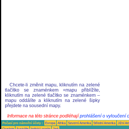
Chcete-li změnit mapu, kliknutím na zelené
tlačítko se znaménkem +mapu přiblížíte,
kliknutím na zelené tlačítko se znaménkem –
mapu oddálíte a kliknutím na zelené šipky
přejdete na sousední mapy.
Informace na této stránce podléhají
prohlášení o vyloučení 
Počasí pro námořní účely :
Evropa
Afrika
Severní Amerika
Střední Amerika
Jižní A
Oceánie
Austrálie
Indický oceán
Jiné