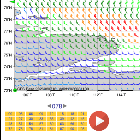
078
00
03
06
09
12
15
18
21
24
27
30
33
36
39
42
45
48
51
54
57
60
63
66
69
72
75
78
81
84
87
90
93