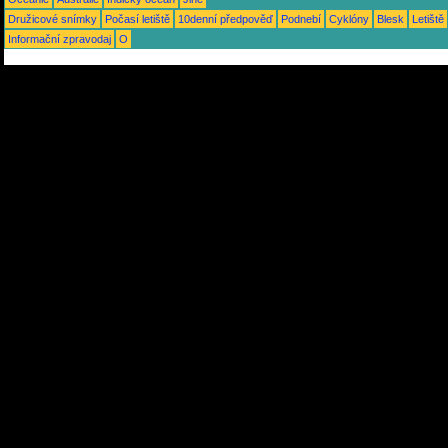
Družicové snímky
Počasí letiště
10denní předpověď
Podnebí
Cyklóny
Blesk
Letiště
Informační zpravodaj
O