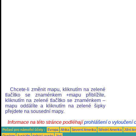
Chcete-li změnit mapu, kliknutím na zelené
tlačítko se znaménkem +mapu přiblížíte,
kliknutím na zelené tlačítko se znaménkem –
mapu oddálíte a kliknutím na zelené šipky
přejdete na sousední mapy.
Informace na této stránce podléhají
prohlášení o vyloučení 
Počasí pro námořní účely :
Evropa
Afrika
Severní Amerika
Střední Amerika
Jižní A
Oceánie
Austrálie
Indický oceán
Jiné