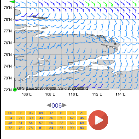
006
00
03
06
09
12
15
18
21
24
27
30
33
36
39
42
45
48
51
54
57
60
63
66
69
72
75
78
81
84
87
90
93