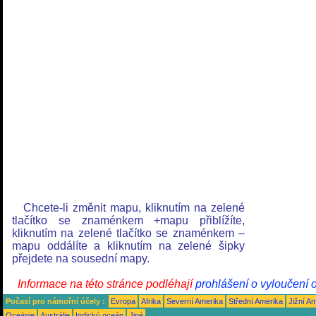
Chcete-li změnit mapu, kliknutím na zelené
tlačítko se znaménkem +mapu přiblížíte,
kliknutím na zelené tlačítko se znaménkem –
mapu oddálíte a kliknutím na zelené šipky
přejdete na sousední mapy.
Informace na této stránce podléhají
prohlášení o vyloučení 
Počasí pro námořní účely :
Evropa
Afrika
Severní Amerika
Střední Amerika
Jižní A
Oceánie
Austrálie
Indický oceán
Jiné