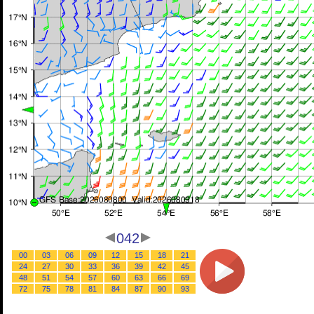
042
00
03
06
09
12
15
18
21
24
27
30
33
36
39
42
45
48
51
54
57
60
63
66
69
72
75
78
81
84
87
90
93