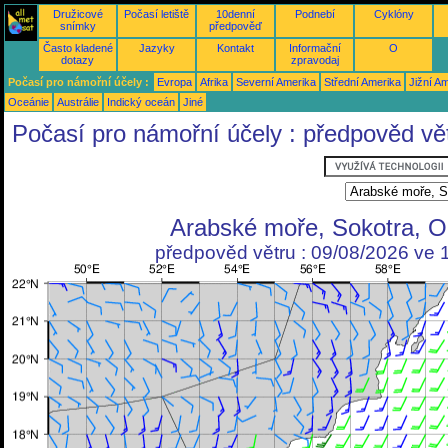
Družicové
Počasí letiště
10denní
Podnebí
Cyklóny
snímky
předpověď
Často kladené
Jazyky
Kontakt
Informační
O
dotazy
zpravodaj
Počasí pro námořní účely :
Evropa
Afrika
Severní Amerika
Střední Amerika
Jižní A
Oceánie
Austrálie
Indický oceán
Jiné
Počasí pro námořní účely : předpověd vě
Arabské moře, Sokotra, 
předpověd větru : 09/08/2026 ve