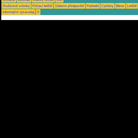
Družicové snímky
Počasí letiště
10denní předpověď
Podnebí
Cyklóny
Blesk
Letiště
Informační zpravodaj
O