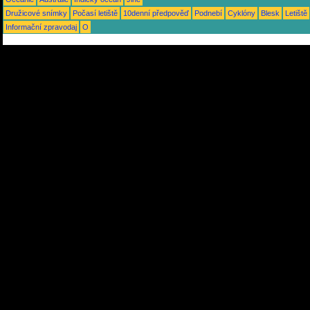
Družicové snímky
Počasí letiště
10denní předpověď
Podnebí
Cyklóny
Blesk
Letiště
Informační zpravodaj
O