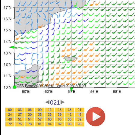
021
00
03
06
09
12
15
18
21
24
27
30
33
36
39
42
45
48
51
54
57
60
63
66
69
72
75
78
81
84
87
90
93