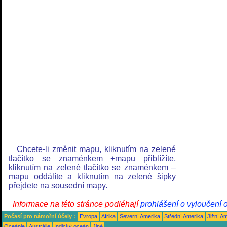
Chcete-li změnit mapu, kliknutím na zelené
tlačítko se znaménkem +mapu přiblížíte,
kliknutím na zelené tlačítko se znaménkem –
mapu oddálíte a kliknutím na zelené šipky
přejdete na sousední mapy.
Informace na této stránce podléhají
prohlášení o vyloučení 
Počasí pro námořní účely :
Evropa
Afrika
Severní Amerika
Střední Amerika
Jižní A
Oceánie
Austrálie
Indický oceán
Jiné