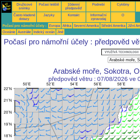
Družicové
Počasí letiště
10denní
Podnebí
Cyklóny
snímky
předpověď
Často kladené
Jazyky
Kontakt
Informační
O
dotazy
zpravodaj
Počasí pro námořní účely :
Evropa
Afrika
Severní Amerika
Střední Amerika
Jižní A
Oceánie
Austrálie
Indický oceán
Jiné
Počasí pro námořní účely : předpověd vě
Arabské moře, Sokotra, 
předpověd větru : 07/08/2026 ve