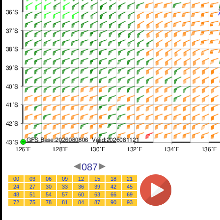
087
00
03
06
09
12
15
18
21
24
27
30
33
36
39
42
45
48
51
54
57
60
63
66
69
72
75
78
81
84
87
90
93