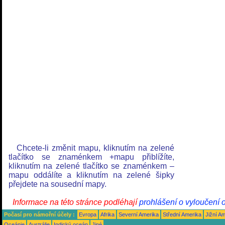
Chcete-li změnit mapu, kliknutím na zelené
tlačítko se znaménkem +mapu přiblížíte,
kliknutím na zelené tlačítko se znaménkem –
mapu oddálíte a kliknutím na zelené šipky
přejdete na sousední mapy.
Informace na této stránce podléhají
prohlášení o vyloučení 
Počasí pro námořní účely :
Evropa
Afrika
Severní Amerika
Střední Amerika
Jižní A
Oceánie
Austrálie
Indický oceán
Jiné