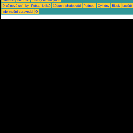
Družicové snímky
Počasí letiště
10denní předpověď
Podnebí
Cyklóny
Blesk
Letiště
Informační zpravodaj
O