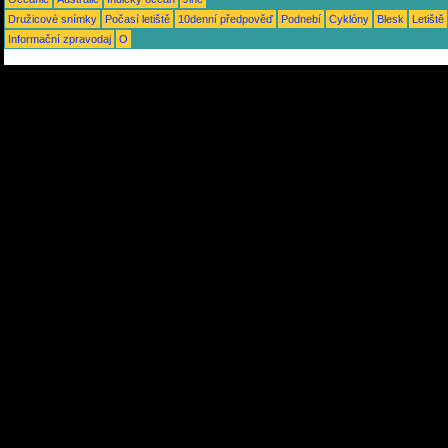
Družicové snímky
Počasí letiště
10denní předpověď
Podnebí
Cyklóny
Blesk
Letiště
Informační zpravodaj
O