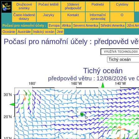
Družicové
Počasí letiště
10denní
Podnebí
Cyklóny
snímky
předpověď
Často kladené
Jazyky
Kontakt
Informační
O
dotazy
zpravodaj
Počasí pro námořní účely :
Evropa
Afrika
Severní Amerika
Střední Amerika
Jižní A
Oceánie
Austrálie
Indický oceán
Jiné
Počasí pro námořní účely : předpověd vě
Tichý oceán
předpověd větru : 12/08/2026 ve