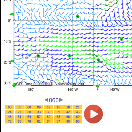
066
00
03
06
09
12
15
18
21
24
27
30
33
36
39
42
45
48
51
54
57
60
63
66
69
72
75
78
81
84
87
90
93