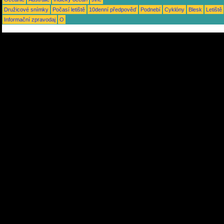
Družicové snímky
Počasí letiště
10denní předpověď
Podnebí
Cyklóny
Blesk
Letiště
Informační zpravodaj
O