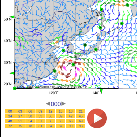
000
00
03
06
09
12
15
18
21
24
27
30
33
36
39
42
45
48
51
54
57
60
63
66
69
72
75
78
81
84
87
90
93