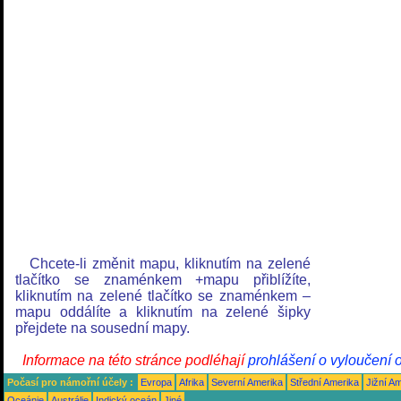
Chcete-li změnit mapu, kliknutím na zelené
tlačítko se znaménkem +mapu přiblížíte,
kliknutím na zelené tlačítko se znaménkem –
mapu oddálíte a kliknutím na zelené šipky
přejdete na sousední mapy.
Informace na této stránce podléhají
prohlášení o vyloučení 
Počasí pro námořní účely :
Evropa
Afrika
Severní Amerika
Střední Amerika
Jižní A
Oceánie
Austrálie
Indický oceán
Jiné