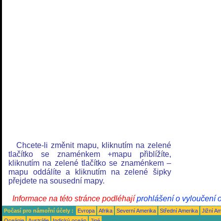
Chcete-li změnit mapu, kliknutím na zelené
tlačítko se znaménkem +mapu přiblížíte,
kliknutím na zelené tlačítko se znaménkem –
mapu oddálíte a kliknutím na zelené šipky
přejdete na sousední mapy.
Informace na této stránce podléhají
prohlášení o vyloučení 
Počasí pro námořní účely :
Evropa
Afrika
Severní Amerika
Střední Amerika
Jižní A
Oceánie
Austrálie
Indický oceán
Jiné