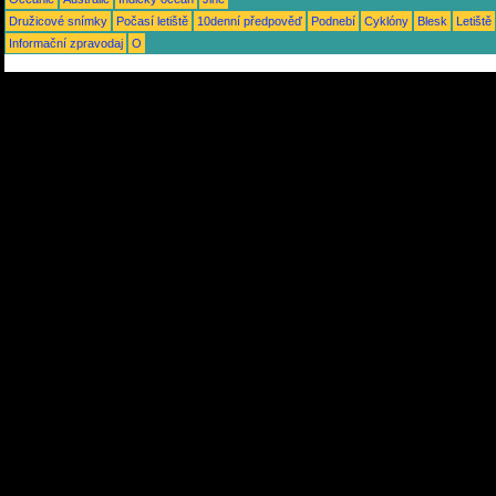
Družicové snímky
Počasí letiště
10denní předpověď
Podnebí
Cyklóny
Blesk
Letiště
Informační zpravodaj
O