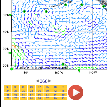
066
00
03
06
09
12
15
18
21
24
27
30
33
36
39
42
45
48
51
54
57
60
63
66
69
72
75
78
81
84
87
90
93