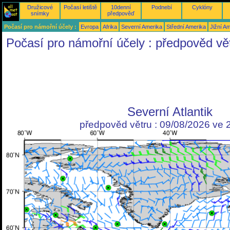
Družicové
Počasí letiště
10denní
Podnebí
Cyklóny
snímky
předpověď
Počasí pro námořní účely :
Evropa
Afrika
Severní Amerika
Střední Amerika
Jižní A
Počasí pro námořní účely : předpověd vě
Severní Atlantik
předpověd větru : 09/08/2026 ve