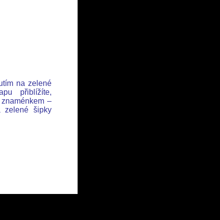
nutím na zelené
u přiblížíte,
se znaménkem –
a zelené šipky