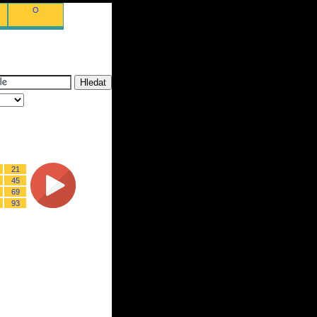
O
21
45
69
93