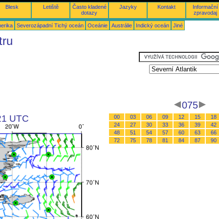
Blesk
Letiště
Často kladené
Jazyky
Kontakt
Informační
dotazy
zpravodaj
merika
Severozápadní Tichý oceán
Oceánie
Austrálie
Indický oceán
Jiné
tru
075
 21 UTC
00
03
06
09
12
15
18
24
27
30
33
36
39
42
48
51
54
57
60
63
66
72
75
78
81
84
87
90