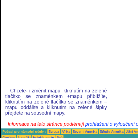
Chcete-li změnit mapu, kliknutím na zelené
tlačítko se znaménkem +mapu přiblížíte,
kliknutím na zelené tlačítko se znaménkem –
mapu oddálíte a kliknutím na zelené šipky
přejdete na sousední mapy.
Informace na této stránce podléhají
prohlášení o vyloučení 
Počasí pro námořní účely :
Evropa
Afrika
Severní Amerika
Střední Amerika
Jižní A
Oceánie
Austrálie
Indický oceán
Jiné