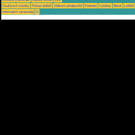
Družicové snímky
Počasí letiště
10denní předpověď
Podnebí
Cyklóny
Blesk
Letiště
Informační zpravodaj
O