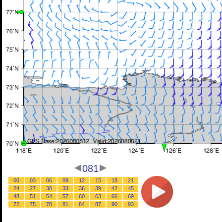
081
00
03
06
09
12
15
18
21
24
27
30
33
36
39
42
45
48
51
54
57
60
63
66
69
72
75
78
81
84
87
90
93