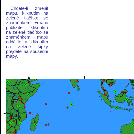
Chcete-li změnit
mapu, kliknutím na
zelené tlačítko se
znaménkem +mapu
přiblížíte, kliknutím
na zelené tlačítko se
znaménkem – mapu
oddálíte a kliknutím
na zelené šipky
přejdete na sousední
mapy.