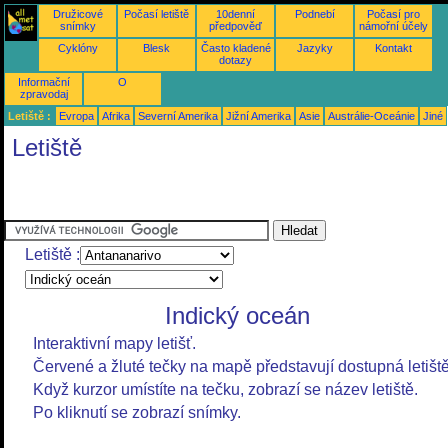
Družicové
Počasí letiště
10denní
Podnebí
Počasí pro
snímky
předpověď
námořní účely
Cyklóny
Blesk
Často kladené
Jazyky
Kontakt
dotazy
Informační
O
zpravodaj
Letiště :
Evropa
Afrika
Severní Amerika
Jižní Amerika
Asie
Austrálie-Oceánie
Jiné
Letiště
Letiště :
Indický oceán
Interaktivní mapy letišť.
Červené a žluté tečky na mapě představují dostupná letiště
Když kurzor umístíte na tečku, zobrazí se název letiště.
Po kliknutí se zobrazí snímky.