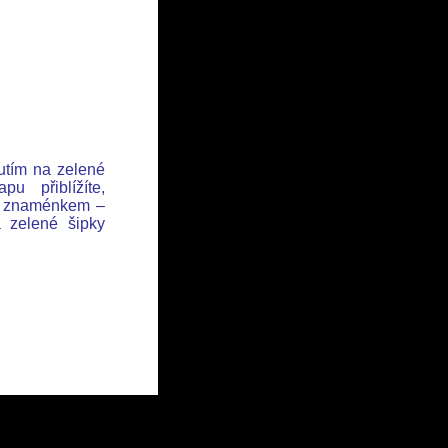
nutím na zelené
u přiblížíte,
se znaménkem –
a zelené šipky