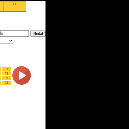
O
21
45
69
93