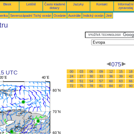
Blesk
Letiště
Často kladené
Jazyky
Kontakt
Informační
dotazy
zpravodaj
merika
Severozápadní Tichý oceán
Oceánie
Austrálie
Indický oceán
Jiné
tru
075
 15 UTC
00
03
06
09
12
15
18
24
27
30
33
36
39
42
48
51
54
57
60
63
66
72
75
78
81
84
87
90