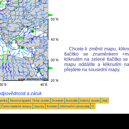
Chcete-li změnit mapu, klik
tlačítko se znaménkem +map
kliknutím na zelené tlačítko 
mapu oddálíte a kliknutím n
přejdete na sousední mapy.
odpovědnosti a záruk
merika
Severozápadní Tichý oceán
Oceánie
Austrálie
Indický oceán
Jiné
Často kladené dotazy
Jazyky
Kontakt
Informační zpravodaj
O