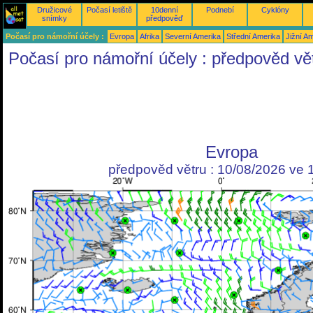
Družicové
Počasí letiště
10denní
Podnebí
Cyklóny
snímky
předpověď
Počasí pro námořní účely :
Evropa
Afrika
Severní Amerika
Střední Amerika
Jižní A
Počasí pro námořní účely : předpověd vě
Evropa
předpověd větru : 10/08/2026 ve