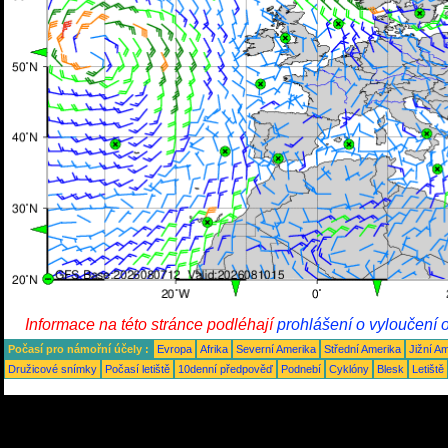
Informace na této stránce podléhají
prohlášení o vyloučení 
Počasí pro námořní účely :
Evropa
Afrika
Severní Amerika
Střední Amerika
Jižní A
Družicové snímky
Počasí letiště
10denní předpověď
Podnebí
Cyklóny
Blesk
Letiště