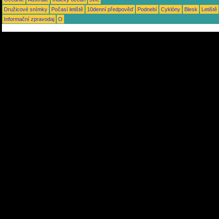
Družicové snímky
Počasí letiště
10denní předpověď
Podnebí
Cyklóny
Blesk
Letiště
Informační zpravodaj
O