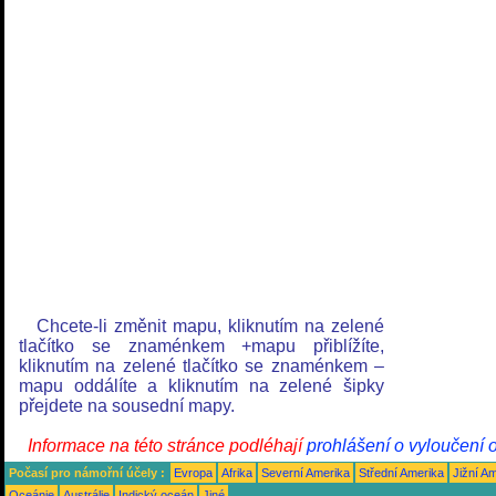
Chcete-li změnit mapu, kliknutím na zelené
tlačítko se znaménkem +mapu přiblížíte,
kliknutím na zelené tlačítko se znaménkem –
mapu oddálíte a kliknutím na zelené šipky
přejdete na sousední mapy.
Informace na této stránce podléhají
prohlášení o vyloučení 
Počasí pro námořní účely :
Evropa
Afrika
Severní Amerika
Střední Amerika
Jižní A
Oceánie
Austrálie
Indický oceán
Jiné