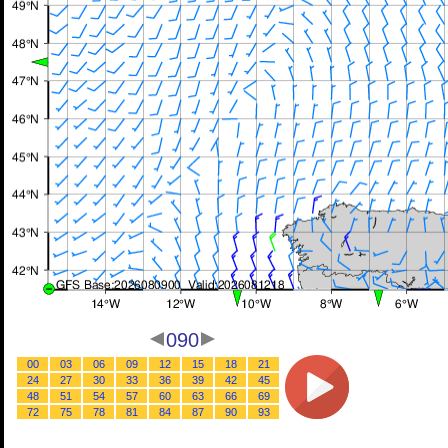
090
00
03
06
09
12
15
18
21
24
27
30
33
36
39
42
45
48
51
54
57
60
63
66
69
72
75
78
81
84
87
90
93