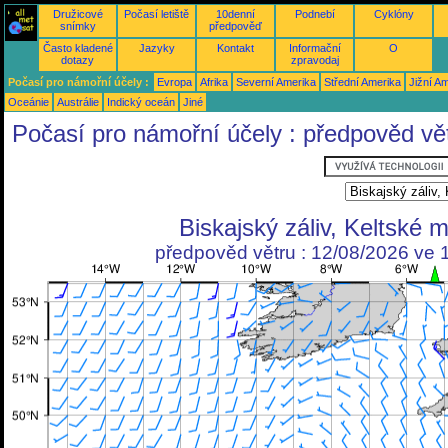
Družicové
Počasí letiště
10denní
Podnebí
Cyklóny
snímky
předpověď
Často kladené
Jazyky
Kontakt
Informační
O
dotazy
zpravodaj
Počasí pro námořní účely :
Evropa
Afrika
Severní Amerika
Střední Amerika
Jižní A
Oceánie
Austrálie
Indický oceán
Jiné
Počasí pro námořní účely : předpověd vě
Biskajský záliv, Keltské 
předpověd větru : 12/08/2026 ve