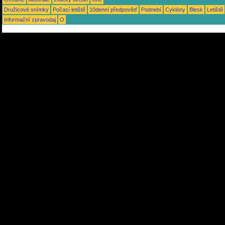
Družicové snímky
Počasí letiště
10denní předpověď
Podnebí
Cyklóny
Blesk
Letiště
Informační zpravodaj
O