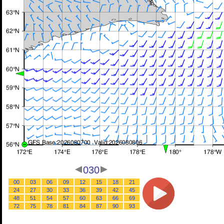
030
00
03
06
09
12
15
18
21
24
27
30
33
36
39
42
45
48
51
54
57
60
63
66
69
72
75
78
81
84
87
90
93