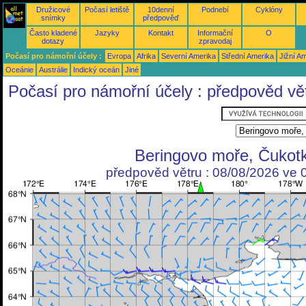
Družicové
Počasí letiště
10denní
Podnebí
Cyklóny
snímky
předpověď
Často kladené
Jazyky
Kontakt
Informační
O
dotazy
zpravodaj
Počasí pro námořní účely :
Evropa
Afrika
Severní Amerika
Střední Amerika
Jižní A
Oceánie
Austrálie
Indický oceán
Jiné
Počasí pro námořní účely : předpověd vě
Beringovo moře, Čukot
předpověd větru : 08/08/2026 ve