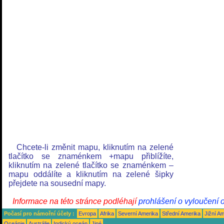
Chcete-li změnit mapu, kliknutím na zelené
tlačítko se znaménkem +mapu přiblížíte,
kliknutím na zelené tlačítko se znaménkem –
mapu oddálíte a kliknutím na zelené šipky
přejdete na sousední mapy.
Informace na této stránce podléhají
prohlášení o vyloučení 
Počasí pro námořní účely :
Evropa
Afrika
Severní Amerika
Střední Amerika
Jižní A
Oceánie
Austrálie
Indický oceán
Jiné