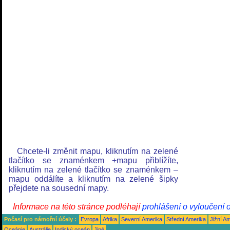
Chcete-li změnit mapu, kliknutím na zelené
tlačítko se znaménkem +mapu přiblížíte,
kliknutím na zelené tlačítko se znaménkem –
mapu oddálíte a kliknutím na zelené šipky
přejdete na sousední mapy.
Informace na této stránce podléhají
prohlášení o vyloučení 
Počasí pro námořní účely :
Evropa
Afrika
Severní Amerika
Střední Amerika
Jižní A
Oceánie
Austrálie
Indický oceán
Jiné