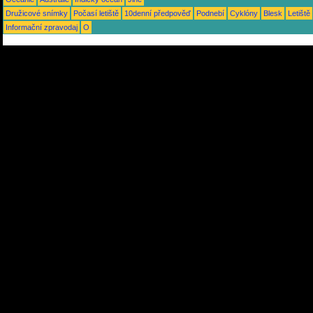
Družicové snímky
Počasí letiště
10denní předpověď
Podnebí
Cyklóny
Blesk
Letiště
Informační zpravodaj
O