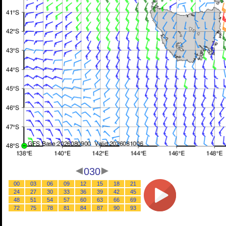
030
00
03
06
09
12
15
18
21
24
27
30
33
36
39
42
45
48
51
54
57
60
63
66
69
72
75
78
81
84
87
90
93