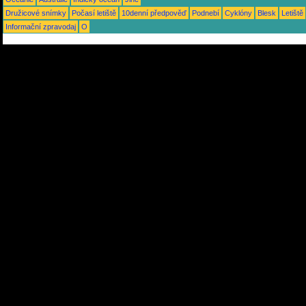
Družicové snímky
Počasí letiště
10denní předpověď
Podnebí
Cyklóny
Blesk
Letiště
Informační zpravodaj
O