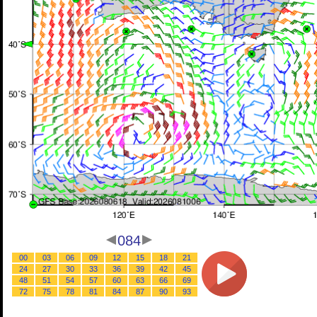
084
00
03
06
09
12
15
18
21
24
27
30
33
36
39
42
45
48
51
54
57
60
63
66
69
72
75
78
81
84
87
90
93