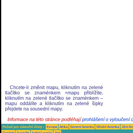
Chcete-li změnit mapu, kliknutím na zelené
tlačítko se znaménkem +mapu přiblížíte,
kliknutím na zelené tlačítko se znaménkem –
mapu oddálíte a kliknutím na zelené šipky
přejdete na sousední mapy.
Informace na této stránce podléhají
prohlášení o vyloučení 
Počasí pro námořní účely :
Evropa
Afrika
Severní Amerika
Střední Amerika
Jižní A
Oceánie
Austrálie
Indický oceán
Jiné