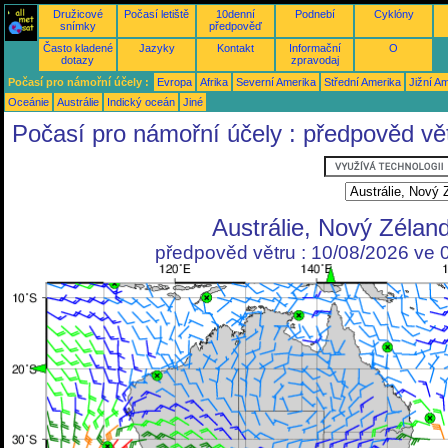
Družicové
Počasí letiště
10denní
Podnebí
Cyklóny
snímky
předpověď
Často kladené
Jazyky
Kontakt
Informační
O
dotazy
zpravodaj
Počasí pro námořní účely :
Evropa
Afrika
Severní Amerika
Střední Amerika
Jižní A
Oceánie
Austrálie
Indický oceán
Jiné
Počasí pro námořní účely : předpověd vě
Austrálie, Nový Zélan
předpověd větru : 10/08/2026 ve