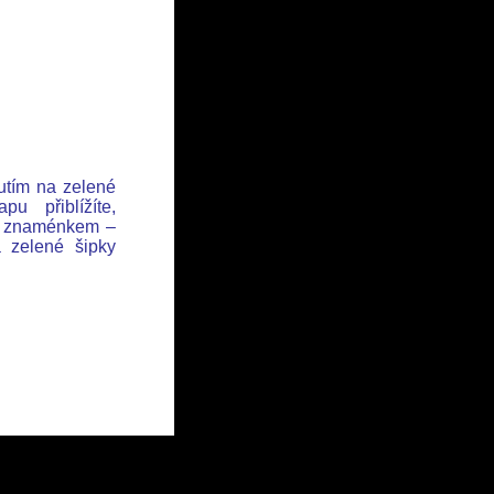
nutím na zelené
u přiblížíte,
se znaménkem –
a zelené šipky