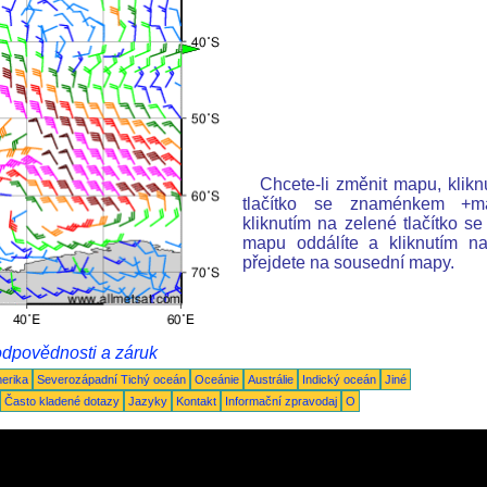
Chcete-li změnit mapu, klik
tlačítko se znaménkem +map
kliknutím na zelené tlačítko 
mapu oddálíte a kliknutím n
přejdete na sousední mapy.
odpovědnosti a záruk
merika
Severozápadní Tichý oceán
Oceánie
Austrálie
Indický oceán
Jiné
Často kladené dotazy
Jazyky
Kontakt
Informační zpravodaj
O