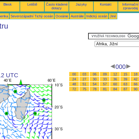
Blesk
Letiště
Často kladené
Jazyky
Kontakt
Informační
dotazy
zpravodaj
merika
Severozápadní Tichý oceán
Oceánie
Austrálie
Indický oceán
Jiné
tru
000
 12 UTC
00
03
06
09
12
15
18
24
27
30
33
36
39
42
48
51
54
57
60
63
66
72
75
78
81
84
87
90