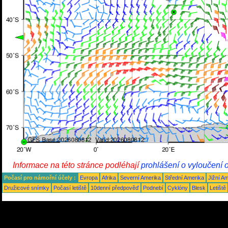
Informace na této stránce podléhají
prohlášení o vyloučení 
Počasí pro námořní účely :
Evropa
Afrika
Severní Amerika
Střední Amerika
Jižní A
Družicové snímky
Počasí letiště
10denní předpověď
Podnebí
Cyklóny
Blesk
Letiště