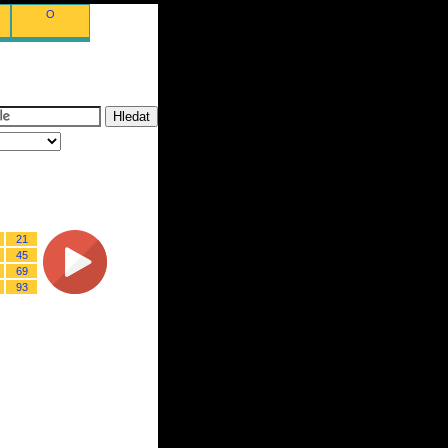
O
21
45
69
93