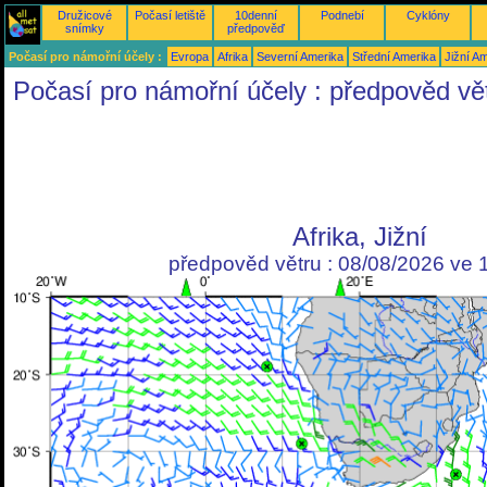
Družicové
Počasí letiště
10denní
Podnebí
Cyklóny
snímky
předpověď
Počasí pro námořní účely :
Evropa
Afrika
Severní Amerika
Střední Amerika
Jižní A
Počasí pro námořní účely : předpověd vě
Afrika, Jižní
předpověd větru : 08/08/2026 ve