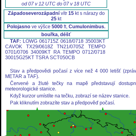
od 07 v 12 UTC do 07 v 18 UTC
Západoseverozápadní
vítr
15
kt s nárazy do
25
kt
Polojasno
ve výšce
5000
ft,
Cumulonimbus.
bouřka, déšť
TAF:
LOWG 061715Z 0618/0718 35003KT
CAVOK TX29/0618Z TN21/0705Z TEMPO
0701/0706 34009KT RA TEMPO 0712/0718
30015G25KT TSRA SCT050CB
Stav a předpovědi počasí z více než 4 000 letišť (zprá
METAR a TAF).
Červené a žluté tečky na mapě představují dostup
meteorologické stanice.
Když kurzor umístíte na tečku, zobrazí se název stanice.
Pak kliknutím zobrazíte stav a předpověď počasí.