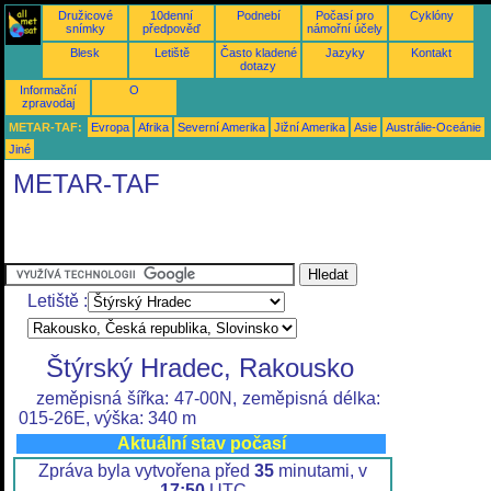
Družicové
10denní
Podnebí
Počasí pro
Cyklóny
snímky
předpověď
námořní účely
Blesk
Letiště
Často kladené
Jazyky
Kontakt
dotazy
Informační
O
zpravodaj
METAR-TAF:
Evropa
Afrika
Severní Amerika
Jižní Amerika
Asie
Austrálie-Oceánie
Jiné
METAR-TAF
Letiště :
Štýrský Hradec, Rakousko
zeměpisná šířka: 47-00N, zeměpisná délka:
015-26E, výška: 340 m
Aktuální stav počasí
Zpráva byla vytvořena před
35
minutami, v
17:50
UTC