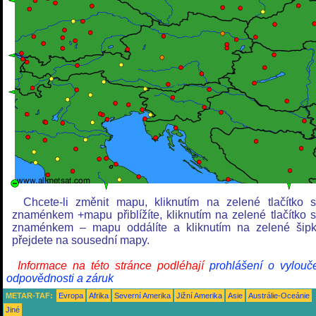
Chcete-li změnit mapu, kliknutím na zelené tlačítko 
znaménkem +mapu přiblížíte, kliknutím na zelené tlačítko 
znaménkem – mapu oddálíte a kliknutím na zelené šip
přejdete na sousední mapy.
Informace na této stránce podléhají
prohlášení o vylouč
odpovědnosti a záruk
METAR-TAF:
Evropa
Afrika
Severní Amerika
Jižní Amerika
Asie
Austrálie-Oceánie
Jiné