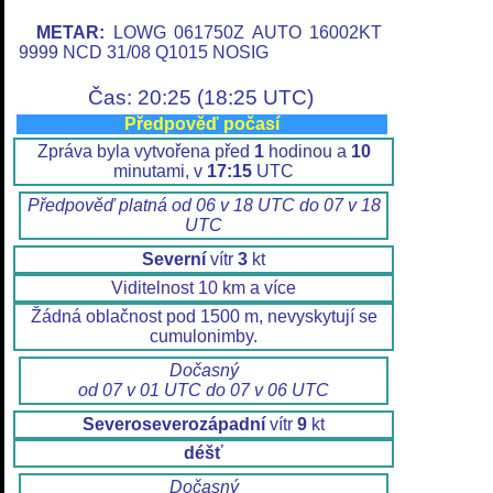
METAR:
LOWG 061750Z AUTO 16002KT
9999 NCD 31/08 Q1015 NOSIG
Čas: 20:25 (18:25 UTC)
Předpověď počasí
Zpráva byla vytvořena před
1
hodinou a
10
minutami, v
17:15
UTC
Předpověď platná od 06 v 18 UTC do 07 v 18
UTC
Severní
vítr
3
kt
Viditelnost 10 km a více
Žádná oblačnost pod 1500 m, nevyskytují se
cumulonimby.
Dočasný
od 07 v 01 UTC do 07 v 06 UTC
Severoseverozápadní
vítr
9
kt
déšť
Dočasný