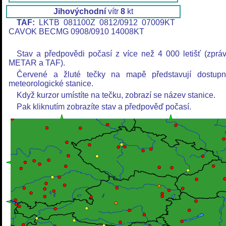
Jihovýchodní
vítr
8
kt
TAF:
LKTB 081100Z 0812/0912 07009KT
CAVOK BECMG 0908/0910 14008KT
Stav a předpovědi počasí z více než 4 000 letišť (zprá
METAR a TAF).
Červené a žluté tečky na mapě představují dostup
meteorologické stanice.
Když kurzor umístíte na tečku, zobrazí se název stanice.
Pak kliknutím zobrazíte stav a předpověď počasí.