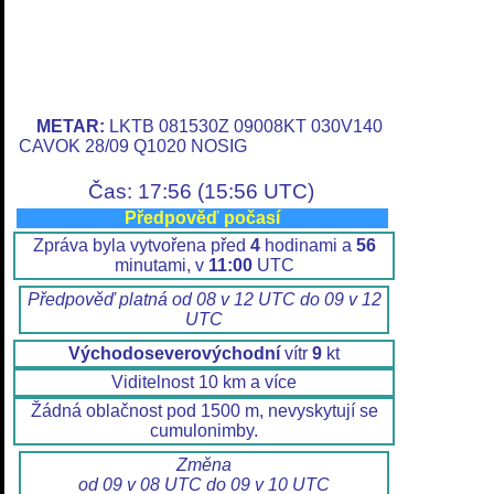
METAR:
LKTB 081530Z 09008KT 030V140
CAVOK 28/09 Q1020 NOSIG
Čas: 17:56 (15:56 UTC)
Předpověď počasí
Zpráva byla vytvořena před
4
hodinami a
56
minutami, v
11:00
UTC
Předpověď platná od 08 v 12 UTC do 09 v 12
UTC
Východoseverovýchodní
vítr
9
kt
Viditelnost 10 km a více
Žádná oblačnost pod 1500 m, nevyskytují se
cumulonimby.
Změna
od 09 v 08 UTC do 09 v 10 UTC