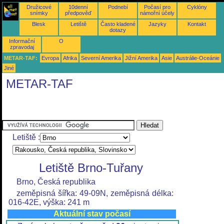
Družicové
10denní
Podnebí
Počasí pro
Cyklóny
snímky
předpověď
námořní účely
Blesk
Letiště
Často kladené
Jazyky
Kontakt
dotazy
Informační
O
zpravodaj
METAR-TAF:
Evropa
Afrika
Severní Amerika
Jižní Amerika
Asie
Austrálie-Oceánie
Jiné
METAR-TAF
Letiště :
Letiště Brno-Tuřany
Brno, Česká republika
zeměpisná šířka: 49-09N, zeměpisná délka:
016-42E, výška: 241 m
Aktuální stav počasí