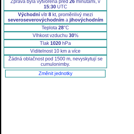
Zpráva byla vytvořena před
26
minutami, v
15:30
UTC
Východní
vítr
8
kt, proměnlivý mezi
severoseverovýchodním
a
jihovýchodním
Teplota
28
°C
Vlhkost vzduchu
30
%
Tlak
1020
hPa
Viditelnost 10 km a více
Žádná oblačnost pod 1500 m, nevyskytují se
cumulonimby.
Změnit jednotky