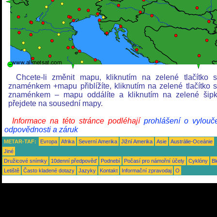
Chcete-li změnit mapu, kliknutím na zelené tlačítko 
znaménkem +mapu přiblížíte, kliknutím na zelené tlačítko 
znaménkem – mapu oddálíte a kliknutím na zelené šip
přejdete na sousední mapy.
Informace na této stránce podléhají
prohlášení o vylouč
odpovědnosti a záruk
METAR-TAF:
Evropa
Afrika
Severní Amerika
Jižní Amerika
Asie
Austrálie-Oceánie
Jiné
Družicové snímky
10denní předpověď
Podnebí
Počasí pro námořní účely
Cyklóny
Bl
Letiště
Často kladené dotazy
Jazyky
Kontakt
Informační zpravodaj
O