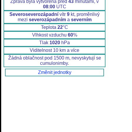
Zpráva byla vytvořena před
43
minutami, v
08:00
UTC
Severoseverozápadní
vítr
9
kt, proměnlivý
mezi
severozápadním
a
severním
Teplota
22
°C
Vlhkost vzduchu
60
%
Tlak
1020
hPa
Viditelnost 10 km a více
Žádná oblačnost pod 1500 m, nevyskytují se
cumulonimby.
Změnit jednotky