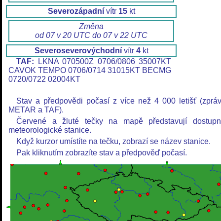
Severozápadní
vítr
15
kt
Změna
od 07 v 20 UTC do 07 v 22 UTC
Severoseverovýchodní
vítr
4
kt
TAF:
LKNA 070500Z 0706/0806 35007KT
CAVOK TEMPO 0706/0714 31015KT BECMG
0720/0722 02004KT
Stav a předpovědi počasí z více než 4 000 letišť (zprá
METAR a TAF).
Červené a žluté tečky na mapě představují dostup
meteorologické stanice.
Když kurzor umístíte na tečku, zobrazí se název stanice.
Pak kliknutím zobrazíte stav a předpověď počasí.