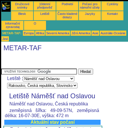
Družicové
10denní
Podnebí
Počasí pro
Cyklóny
snímky
předpověď
námořní účely
Blesk
Letiště
Často kladené
Jazyky
Kontakt
dotazy
Informační
O
zpravodaj
METAR-TAF:
Evropa
Afrika
Severní Amerika
Jižní Amerika
Asie
Austrálie-Oceánie
Jiné
METAR-TAF
Letiště :
Letiště Náměšť nad Oslavou
Náměšť nad Oslavou, Česká republika
zeměpisná šířka: 49-09-57N, zeměpisná
délka: 16-07-30E, výška: 472 m
Aktuální stav počasí