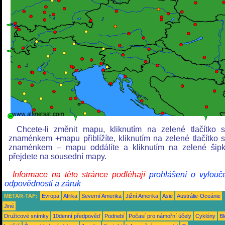
Chcete-li změnit mapu, kliknutím na zelené tlačítko 
znaménkem +mapu přiblížíte, kliknutím na zelené tlačítko 
znaménkem – mapu oddálíte a kliknutím na zelené šip
přejdete na sousední mapy.
Informace na této stránce podléhají
prohlášení o vylouč
odpovědnosti a záruk
METAR-TAF:
Evropa
Afrika
Severní Amerika
Jižní Amerika
Asie
Austrálie-Oceánie
Jiné
Družicové snímky
10denní předpověď
Podnebí
Počasí pro námořní účely
Cyklóny
Bl