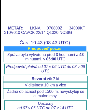
METAR:
LKNA 070800Z 34009KT
310V010 CAVOK 22/14 Q1020 NOSIG
Čas: 10:43 (08:43 UTC)
Předpověď počasí
Zpráva byla vytvořena před
3
hodinami a
43
minutami, v
05:00
UTC
Předpověď platná od 07 v 06 UTC do 08 v 06
UTC
Severní
vítr
7
kt
Viditelnost 10 km a více
Žádná oblačnost pod 1500 m, nevyskytují se
cumulonimby.
Dočasný
od 07 v 06 UTC do 07 v 14 UTC