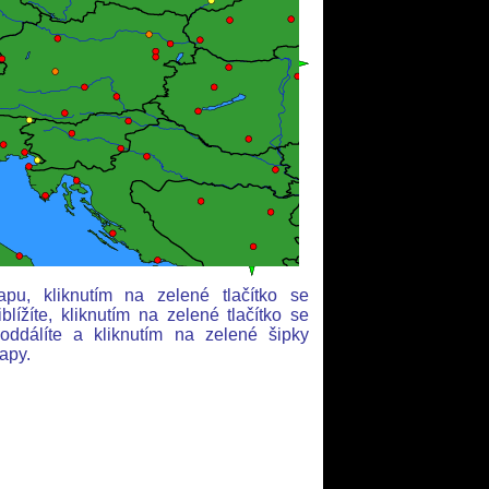
apu, kliknutím na zelené tlačítko se
ížíte, kliknutím na zelené tlačítko se
dálíte a kliknutím na zelené šipky
apy.