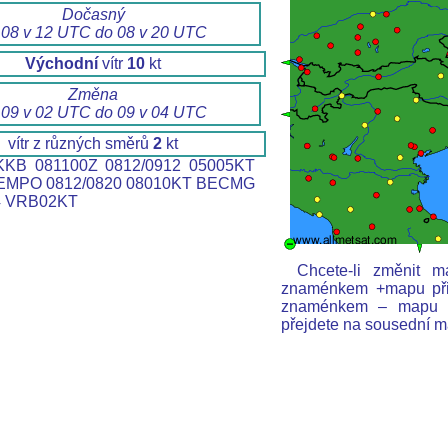
Dočasný
 08 v 12 UTC do 08 v 20 UTC
Východní
vítr
10
kt
Změna
 09 v 02 UTC do 09 v 04 UTC
vítr z různých směrů
2
kt
KB 081100Z 0812/0912 05005KT
EMPO 0812/0820 08010KT BECMG
4 VRB02KT
Chcete-li změnit m
znaménkem +mapu přibl
znaménkem – mapu od
přejdete na sousední m