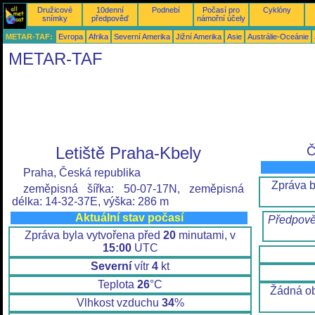
Družicové
10denní
Podnebí
Počasí pro
Cyklóny
snímky
předpověď
námořní účely
METAR-TAF:
Evropa
Afrika
Severní Amerika
Jižní Amerika
Asie
Austrálie-Oceánie
METAR-TAF
Letiště Praha-Kbely
Č
Praha, Česká republika
Zpráva b
zeměpisná šířka: 50-07-17N, zeměpisná
délka: 14-32-37E, výška: 286 m
Aktuální stav počasí
Předpově
Zpráva byla vytvořena před
20
minutami, v
15:00
UTC
Severní
vítr
4
kt
Teplota
26
°C
Žádná ob
Vlhkost vzduchu
34
%