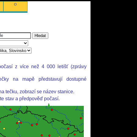
O
očasí z více než 4 000 letišť (zprávy
ečky na mapě představují dostupné
.
na tečku, zobrazí se název stanice.
íte stav a předpověď počasí.