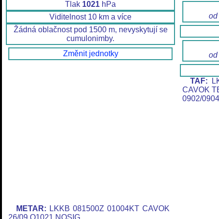
Tlak
1021
hPa
od
Viditelnost 10 km a více
Žádná oblačnost pod 1500 m, nevyskytují se
cumulonimby.
Změnit jednotky
od
TAF:
LK
CAVOK T
0902/090
METAR:
LKKB 081500Z 01004KT CAVOK
26/09 Q1021 NOSIG