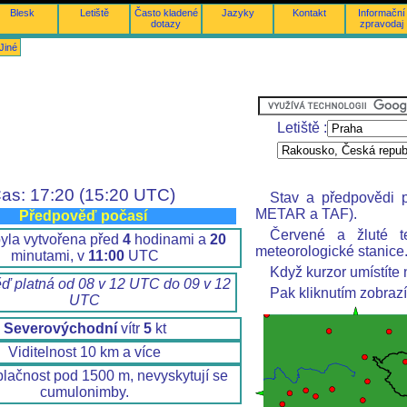
Blesk
Letiště
Často kladené
Jazyky
Kontakt
Informační
dotazy
zpravodaj
Jiné
Letiště :
as: 17:20 (15:20 UTC)
Stav a předpovědi p
METAR a TAF).
Předpověď počasí
Červené a žluté t
yla vytvořena před
4
hodinami a
20
meteorologické stanice
minutami, v
11:00
UTC
Když kurzor umístíte 
ď platná od 08 v 12 UTC do 09 v 12
Pak kliknutím zobraz
UTC
Severovýchodní
vítr
5
kt
Viditelnost 10 km a více
lačnost pod 1500 m, nevyskytují se
cumulonimby.