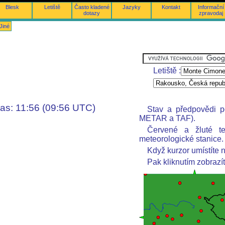
Blesk
Letiště
Často kladené
Jazyky
Kontakt
Informační
dotazy
zpravodaj
Jiné
Letiště :
as: 11:56 (09:56 UTC)
Stav a předpovědi po
METAR a TAF).
Červené a žluté t
meteorologické stanice.
Když kurzor umístíte n
Pak kliknutím zobrazí