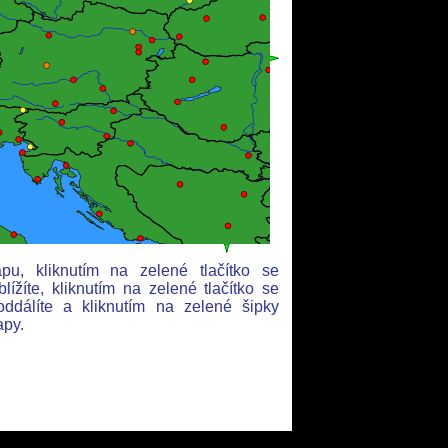
pu, kliknutím na zelené tlačítko se
žíte, kliknutím na zelené tlačítko se
álíte a kliknutím na zelené šipky
apy.