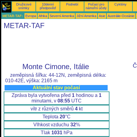
Družicové
10denní
Podnebí
Počasí pro
Cyklóny
snímky
předpověď
námořní účely
METAR-TAF:
Evropa
Afrika
Severní Amerika
Jižní Amerika
Asie
Austrálie-Oceánie
METAR-TAF
Monte Cimone, Itálie
Č
zeměpisná šířka: 44-12N, zeměpisná délka:
010-42E, výška: 2165 m
Aktuální stav počasí
Zpráva byla vytvořena před
1
hodinou a
1
minutami, v
08:55
UTC
vítr z různých směrů
4
kt
Teplota
20
°C
Vlhkost vzduchu
32
%
Tlak
1031
hPa