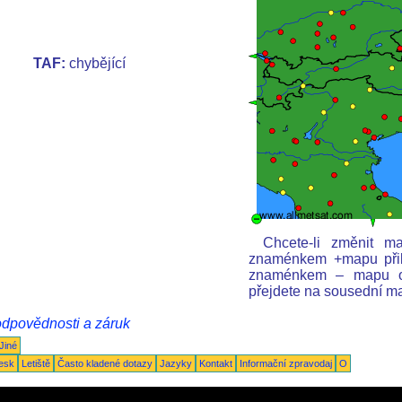
TAF:
chybějící
Chcete-li změnit ma
znaménkem +mapu přiblí
znaménkem – mapu odd
přejdete na sousední m
odpovědnosti a záruk
Jiné
esk
Letiště
Často kladené dotazy
Jazyky
Kontakt
Informační zpravodaj
O