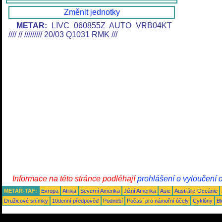
Změnit jednotky
METAR:
LIVC 060855Z AUTO VRB04KT
//// // ///////// 20/03 Q1031 RMK ///
Informace na této stránce podléhají
prohlášení o vyloučení 
METAR-TAF:
Evropa
Afrika
Severní Amerika
Jižní Amerika
Asie
Austrálie-Oceánie
Družicové snímky
10denní předpověď
Podnebí
Počasí pro námořní účely
Cyklóny
Bl