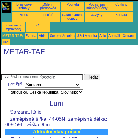
Družicové
10denní
Podnebí
Počasí pro
Cyklóny
snímky
předpověď
námořní účely
Blesk
Letiště
Často kladené
Jazyky
Kontakt
dotazy
Informační
O
zpravodaj
METAR-TAF:
Evropa
Afrika
Severní Amerika
Jižní Amerika
Asie
Austrálie-Oceánie
Jiné
METAR-TAF
Letiště :
Luni
Sarzana, Itálie
zeměpisná šířka: 44-05N, zeměpisná délka:
009-59E, výška: 9 m
Aktuální stav počasí