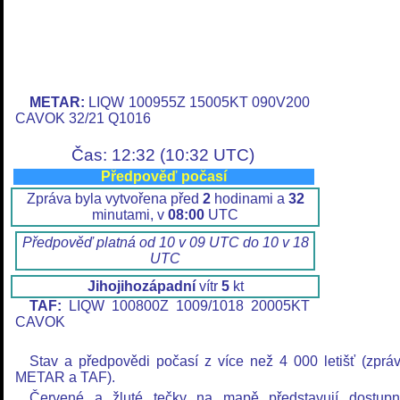
METAR:
LIQW 100955Z 15005KT 090V200
CAVOK 32/21 Q1016
Čas: 12:32 (10:32 UTC)
Předpověď počasí
Zpráva byla vytvořena před
2
hodinami a
32
minutami, v
08:00
UTC
Předpověď platná od 10 v 09 UTC do 10 v 18
UTC
Jihojihozápadní
vítr
5
kt
TAF:
LIQW 100800Z 1009/1018 20005KT
CAVOK
Stav a předpovědi počasí z více než 4 000 letišť (zprá
METAR a TAF).
Červené a žluté tečky na mapě představují dostup