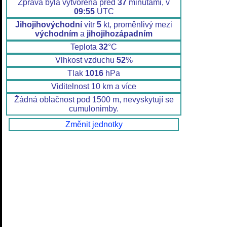
Zpráva byla vytvořena před
37
minutami, v
09:55
UTC
Jihojihovýchodní
vítr
5
kt, proměnlivý mezi
východním
a
jihojihozápadním
Teplota
32
°C
Vlhkost vzduchu
52
%
Tlak
1016
hPa
Viditelnost 10 km a více
Žádná oblačnost pod 1500 m, nevyskytují se
cumulonimby.
Změnit jednotky