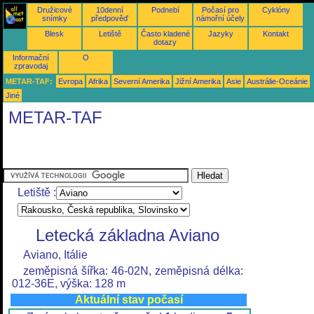
Družicové
10denní
Podnebí
Počasí pro
Cyklóny
snímky
předpověď
námořní účely
Blesk
Letiště
Často kladené
Jazyky
Kontakt
dotazy
Informační
O
zpravodaj
METAR-TAF:
Evropa
Afrika
Severní Amerika
Jižní Amerika
Asie
Austrálie-Oceánie
Jiné
METAR-TAF
Letiště :
Letecká základna Aviano
Aviano, Itálie
zeměpisná šířka: 46-02N, zeměpisná délka:
012-36E, výška: 128 m
Aktuální stav počasí