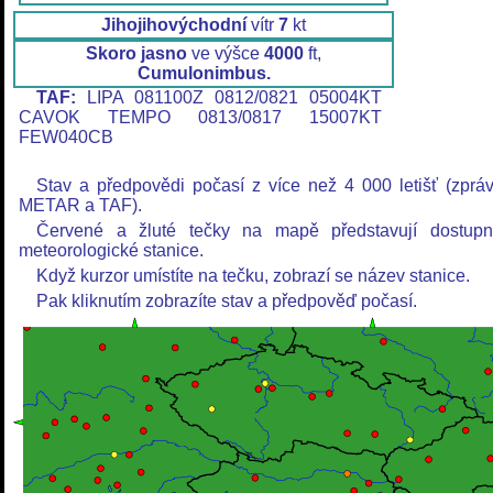
Jihojihovýchodní
vítr
7
kt
Skoro jasno
ve výšce
4000
ft,
Cumulonimbus.
TAF:
LIPA 081100Z 0812/0821 05004KT
CAVOK TEMPO 0813/0817 15007KT
FEW040CB
Stav a předpovědi počasí z více než 4 000 letišť (zprá
METAR a TAF).
Červené a žluté tečky na mapě představují dostup
meteorologické stanice.
Když kurzor umístíte na tečku, zobrazí se název stanice.
Pak kliknutím zobrazíte stav a předpověď počasí.