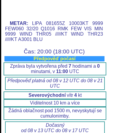
METAR:
LIPA 081655Z 10003KT 9999
FEW060 32/20 Q1016 RMK FEW VIS MIN
9999 WIND THR05 /////KT WIND THR23
/////KT A3001 BLU
Čas: 20:00 (18:00 UTC)
Předpověď počasí
Zpráva byla vytvořena před
7
hodinami a
0
minutami, v
11:00
UTC
Předpověď platná od 08 v 12 UTC do 08 v 21
UTC
Severovýchodní
vítr
4
kt
Viditelnost 10 km a více
Žádná oblačnost pod 1500 m, nevyskytují se
cumulonimby.
Dočasný
od 08 v 13 UTC do 08 v 17 UTC