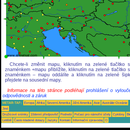
Chcete-li změnit mapu, kliknutím na zelené tlačítko 
znaménkem +mapu přiblížíte, kliknutím na zelené tlačítko 
znaménkem – mapu oddálíte a kliknutím na zelené šip
přejdete na sousední mapy.
Informace na této stránce podléhají
prohlášení o vylouč
odpovědnosti a záruk
METAR-TAF:
Evropa
Afrika
Severní Amerika
Jižní Amerika
Asie
Austrálie-Oceánie
Jiné
Družicové snímky
10denní předpověď
Podnebí
Počasí pro námořní účely
Cyklóny
Bl
Letiště
Často kladené dotazy
Jazyky
Kontakt
Informační zpravodaj
O