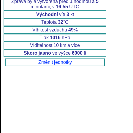
Zpráva byla vytvořena před
1
hodinou a
5
minutami, v
16:55
UTC
Východní
vítr
3
kt
Teplota
32
°C
Vlhkost vzduchu
49
%
Tlak
1016
hPa
Viditelnost 10 km a více
Skoro jasno
ve výšce
6000
ft
Změnit jednotky