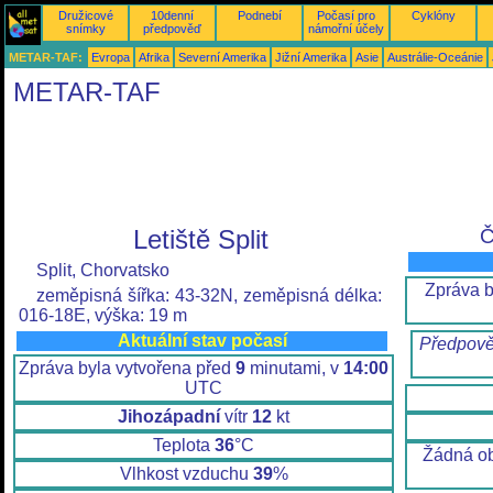
Družicové
10denní
Podnebí
Počasí pro
Cyklóny
snímky
předpověď
námořní účely
METAR-TAF:
Evropa
Afrika
Severní Amerika
Jižní Amerika
Asie
Austrálie-Oceánie
METAR-TAF
Letiště Split
Č
Split, Chorvatsko
Zpráva b
zeměpisná šířka: 43-32N, zeměpisná délka:
016-18E, výška: 19 m
Aktuální stav počasí
Předpově
Zpráva byla vytvořena před
9
minutami, v
14:00
UTC
Jihozápadní
vítr
12
kt
Teplota
36
°C
Žádná ob
Vlhkost vzduchu
39
%