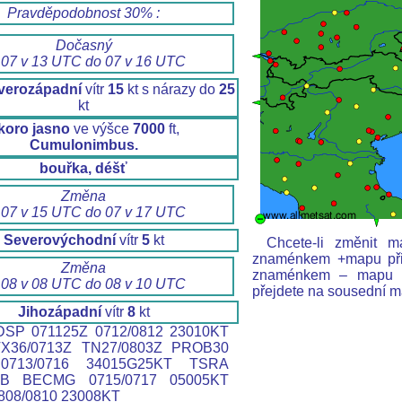
Pravděpodobnost 30% :
Dočasný
 07 v 13 UTC do 07 v 16 UTC
verozápadní
vítr
15
kt s nárazy do
25
kt
koro jasno
ve výšce
7000
ft,
Cumulonimbus.
bouřka, déšť
Změna
 07 v 15 UTC do 07 v 17 UTC
Severovýchodní
vítr
5
kt
Chcete-li změnit m
znaménkem +mapu přibl
Změna
znaménkem – mapu od
 08 v 08 UTC do 08 v 10 UTC
přejdete na sousední m
Jihozápadní
vítr
8
kt
SP 071125Z 0712/0812 23010KT
X36/0713Z TN27/0803Z PROB30
713/0716 34015G25KT TSRA
B BECMG 0715/0717 05005KT
08/0810 23008KT