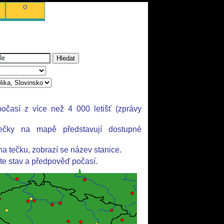
O
očasí z více než 4 000 letišť (zprávy
ečky na mapě představují dostupné
.
na tečku, zobrazí se název stanice.
íte stav a předpověď počasí.