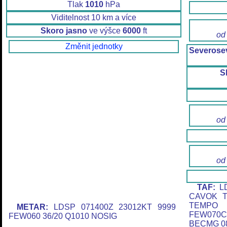
Tlak
1010
hPa
Viditelnost 10 km a více
Skoro jasno
ve výšce
6000
ft
od
Změnit jednotky
Severose
S
od
od
TAF:
LD
CAVOK T
TEMPO 0
METAR:
LDSP 071400Z 23012KT 9999
FEW070C
FEW060 36/20 Q1010 NOSIG
BECMG 08