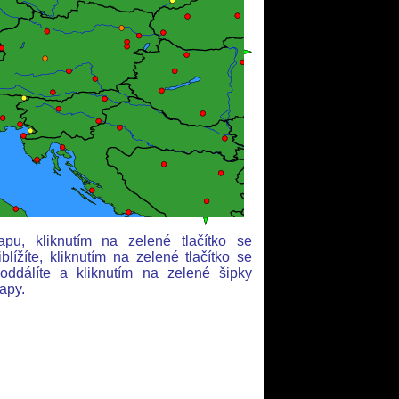
apu, kliknutím na zelené tlačítko se
ížíte, kliknutím na zelené tlačítko se
dálíte a kliknutím na zelené šipky
apy.