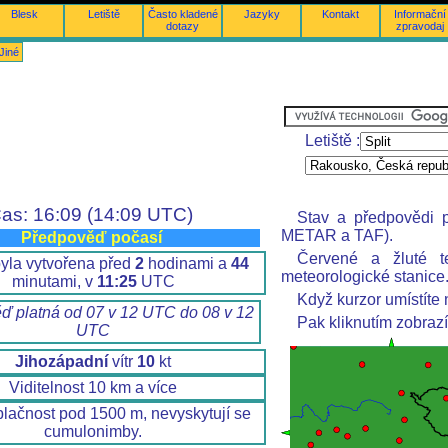
Blesk
Letiště
Často kladené
Jazyky
Kontakt
Informační
dotazy
zpravodaj
Jiné
Letiště :
as: 16:09 (14:09 UTC)
Stav a předpovědi p
METAR a TAF).
Předpověď počasí
Červené a žluté t
yla vytvořena před
2
hodinami a
44
meteorologické stanice
minutami, v
11:25
UTC
Když kurzor umístíte 
ď platná od 07 v 12 UTC do 08 v 12
Pak kliknutím zobraz
UTC
Jihozápadní
vítr
10
kt
Viditelnost 10 km a více
lačnost pod 1500 m, nevyskytují se
cumulonimby.