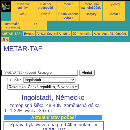
Družicové
10denní
Podnebí
Počasí pro
Cyklóny
snímky
předpověď
námořní účely
Blesk
Letiště
Často kladené
Jazyky
Kontakt
dotazy
Informační
O
zpravodaj
METAR-TAF:
Evropa
Afrika
Severní Amerika
Jižní Amerika
Asie
Austrálie-Oceánie
Jiné
METAR-TAF
Letiště :
Ingolstadt, Německo
zeměpisná šířka: 48-43N, zeměpisná délka:
011-32E, výška: 367 m
Aktuální stav počasí
Zpráva byla vytvořena před
40
minutami, v
12:20
UTC