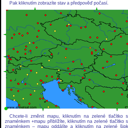
Pak kliknutím zobrazíte stav a předpověď počasí.
Chcete-li změnit mapu, kliknutím na zelené tlačítko 
znaménkem +mapu přiblížíte, kliknutím na zelené tlačítko 
znaménkem – mapu oddálíte a kliknutím na zelené šip