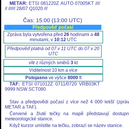
METAR:
ETSI 081220Z AUTO 07005KT ////
// ////// 28/07 Q1020 ///
Čas: 15:00 (13:00 UTC)
Předpověď počasí
Zpráva byla vytvořena před
26
hodinami a
48
minutami, v
10:12
UTC
Předpověď platná od 07 v 11 UTC do 07 v 20
UTC
vítr z různých směrů
3
kt
Viditelnost 10 km a více
Polojasno
ve výšce
8000
ft
TAF:
ETSI 071012Z 0711/0720 VRB03KT
9999 NSW SCT080
Stav a předpovědi počasí z více než 4 000 letišť (zprá
METAR a TAF).
Červené a žluté tečky na mapě představují dostup
meteorologické stanice.
Když kurzor umístíte na tečku, zobrazí se název stanice.