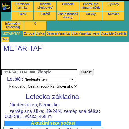
Družicové
10denní
Podnebí
Počasí pro
Cyklóny
snímky
předpověď
námořní účely
Blesk
Letiště
Často kladené
Jazyky
Kontakt
dotazy
Informační
O
zpravodaj
METAR-TAF:
Evropa
Afrika
Severní Amerika
Jižní Amerika
Asie
Austrálie-Oceánie
Jiné
METAR-TAF
Letiště :
Letecká základna
Niederstetten, Německo
zeměpisná šířka: 49-24N, zeměpisná délka:
009-58E, výška: 468 m
Aktuální stav počasí