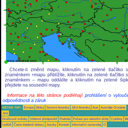
Chcete-li změnit mapu, kliknutím na zelené tlačítko 
znaménkem +mapu přiblížíte, kliknutím na zelené tlačítko 
znaménkem – mapu oddálíte a kliknutím na zelené šip
přejdete na sousední mapy.
Informace na této stránce podléhají
prohlášení o vylouč
odpovědnosti a záruk
METAR-TAF:
Evropa
Afrika
Severní Amerika
Jižní Amerika
Asie
Austrálie-Oceánie
Jiné
Družicové snímky
10denní předpověď
Podnebí
Počasí pro námořní účely
Cyklóny
Bl
Letiště
Často kladené dotazy
Jazyky
Kontakt
Informační zpravodaj
O