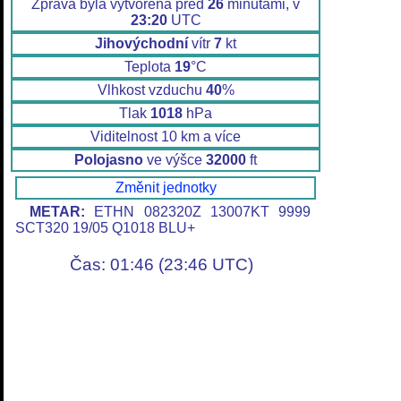
Zpráva byla vytvořena před
26
minutami, v
23:20
UTC
Jihovýchodní
vítr
7
kt
Teplota
19
°C
Vlhkost vzduchu
40
%
Tlak
1018
hPa
Viditelnost 10 km a více
Polojasno
ve výšce
32000
ft
Změnit jednotky
METAR:
ETHN 082320Z 13007KT 9999
SCT320 19/05 Q1018 BLU+
Čas: 01:46 (23:46 UTC)