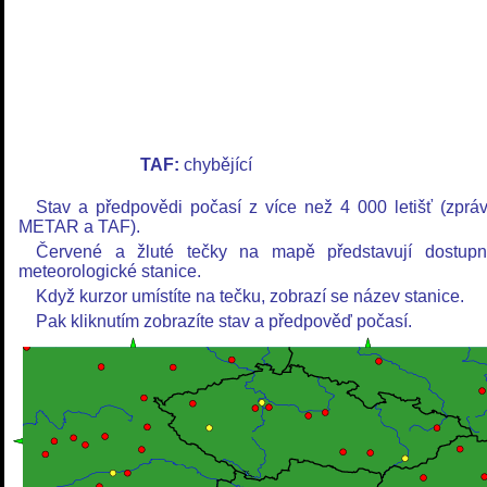
TAF:
chybějící
Stav a předpovědi počasí z více než 4 000 letišť (zprá
METAR a TAF).
Červené a žluté tečky na mapě představují dostup
meteorologické stanice.
Když kurzor umístíte na tečku, zobrazí se název stanice.
Pak kliknutím zobrazíte stav a předpověď počasí.