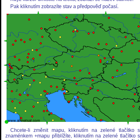
Pak kliknutím zobrazíte stav a předpověď počasí.
Chcete-li změnit mapu, kliknutím na zelené tlačítko 
znaménkem +mapu přiblížíte, kliknutím na zelené tlačítko 