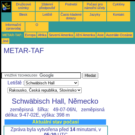
Družicové
10denní
Podnebí
Počasí pro
Cyklóny
snímky
předpověď
námořní účely
Blesk
Letiště
Často kladené
Jazyky
Kontakt
dotazy
Informační
O
zpravodaj
METAR-TAF:
Evropa
Afrika
Severní Amerika
Jižní Amerika
Asie
Austrálie-Oceánie
Jiné
METAR-TAF
Letiště :
Schwäbisch Hall, Německo
zeměpisná šířka: 49-07-06N, zeměpisná
délka: 9-47-02E, výška: 398 m
Aktuální stav počasí
Zpráva byla vytvořena před
14
minutami, v
05:20
UTC