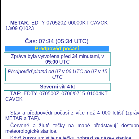
METAR:
EDTY 070520Z 00000KT CAVOK
13/09 Q1023
Čas: 07:34 (05:34 UTC)
Předpověď počasí
Zpráva byla vytvořena před
34
minutami, v
05:00
UTC
Předpověď platná od 07 v 06 UTC do 07 v 15
UTC
Severní
vítr
4
kt
TAF:
EDTY 070500Z 0706/0715 01004KT
CAVOK
Stav a předpovědi počasí z více než 4 000 letišť (zprá
METAR a TAF).
Červené a žluté tečky na mapě představují dostup
meteorologické stanice.
Když kurzor umístíte na tečku, zobrazí se název stanice.